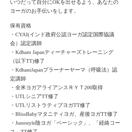
いつだって自分にOKを出せるよう、あなたの
ヨーガのお手伝いをします。
保有資格
・CYAI(インド政府公認ヨーガ認定国際協議
会）認定講師
・Kdham Japanティーチャーズトレーニング
（以下TT)修了
・KdhamJapanプラーナーヤーマ（呼吸法）認
定講師
・全米ヨガアライアンスＲＹＴ200取得
・UTLシニアTT修了
・UTLリストラティブヨガTT修了
・BlissBabyマタニティヨガ、産後ヨガTT修了
・Junostyle陰ヨガ「ベーシック」、「経絡コー
ス」TT修了